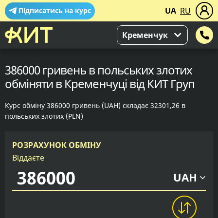
UA
RU
Підписатись на курс
Кременчук
386000 гривень в польських злотих
обміняти в Кременчуці від КИТ Груп
Курс обміну 386000 гривень (UAH) складає 32301,26 в
польських злотих (PLN)
РОЗРАХУНОК ОБМІНУ
Віддаєте
UAH