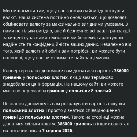
Ми пишаємося тим, що у нас завжди найвигідніші курси
валют. Наша система постійно оновлюється, що дозволяє
обмінювати валюту за максимально вигідними умовами. З
нами не тільки вигідно, але й безпечно: всі ваші транзакції
захищені сучасними технологіями безпеки, гарантуючи
надійність та конфіденційність ваших даних. Незалежно від
того, який валютний обмін вам потрібен, ви можете бути
впевнені, що у нас ви отримаєте найкращі умови.
Конвертер валют допоможе вам дізнатися вартість
386000
гривень
у
польських злотих
, якщо вам терміново
знадобилася ця інформація. На нашому сайті ви можете
миттєво перекласти
гривню
у
польський злотий
.
Ці знання допоможуть вам розрахувати вартість покупки
польських злотих
і просто дізнатися співвідношення
гривні
до
польським злотим
. Також на сторінці можна
дізнатися скільки коштує
386000 гривень
в інших валютах
на поточне число
7 серпня 2026
.