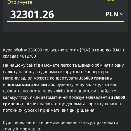
Отримуєте
PLN
Курс обміну 386000 польських злотих (PLN) в гривнях (UAH)
складає 4612700
На нашому сайті ви можете легко та швидко обміняти одну
валюту на іншу за допомогою зручного конвертера.
Наприклад, ви можете конвертувати
386000 гривень
в
польський злотий
або будь-яку іншу валюту, яка вас
цікавить, всього за пару кліків. Крім цього, ви знайдете
калькулятор, який автоматично показує еквіваленти
386000
гривень
в різних валютах, що допомагає орієнтуватися в
поточних курсах і приймати вигідні рішення.
Курс оновлюється в режимі реального часу, щоб надати
точну інформацію.