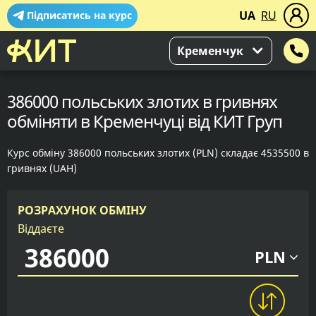
UA
RU
Підписатись на курс
Кременчук
386000 польських злотих в гривнях
обміняти в Кременчуці від КИТ Груп
Курс обміну 386000 польських злотих (PLN) складає 4535500 в
гривнях (UAH)
РОЗРАХУНОК ОБМІНУ
Віддаєте
PLN