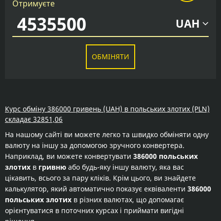
Отримуєте
UAH
ОБМІНЯТИ
Курс обміну 386000 гривень (UAH) в польських злотих (PLN)
складає 32851,06
На нашому сайті ви можете легко та швидко обміняти одну
валюту на іншу за допомогою зручного конвертера.
Наприклад, ви можете конвертувати
386000 польських
злотих
в
гривню
або будь-яку іншу валюту, яка вас
цікавить, всього за пару кліків. Крім цього, ви знайдете
калькулятор, який автоматично показує еквіваленти
386000
польських злотих
в різних валютах, що допомагає
орієнтуватися в поточних курсах і приймати вигідні