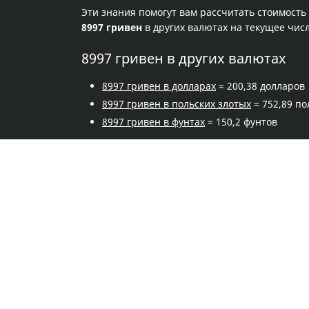
Эти знания помогут вам рассчитать стоимость
8997 гривен
в других валютах на текущее чис
8997 гривен в других валютах
8997 гривен в долларах
= 200,38 долларов
8997 гривен в польских злотых
= 752,89 по
8997 гривен в фунтах
= 150,2 фунтов