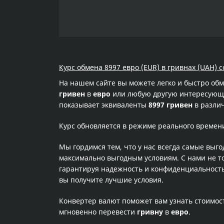
Курс обмена 8997 евро (EUR) в гривнах (UAH) с
На нашем сайте вы можете легко и быстро об
гривен
в
евро
или любую другую интересующую
показывает эквиваленты
8997 гривен
в различ
Курс обновляется в режиме реального времен
Мы гордимся тем, что у нас всегда самые выг
максимально выгодным условиям. С нами не т
гарантируя надежность и конфиденциальность 
вы получите лучшие условия.
Конвертер валют поможет вам узнать стоимо
мгновенно перевести
гривну
в
евро
.