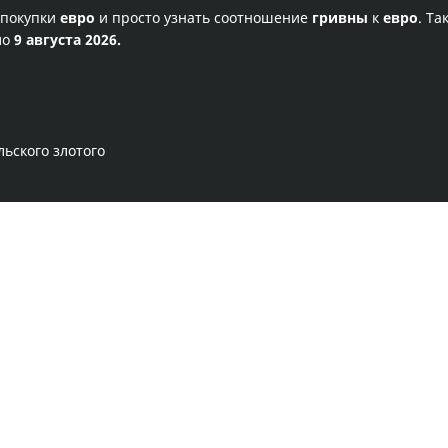
 покупки
евро
и просто узнать соотношение
гривны
к
евро
. Та
ло
9 августа 2026.
льского злотого
Правила сервиса
Политика конфиденциальности
Банковское золото