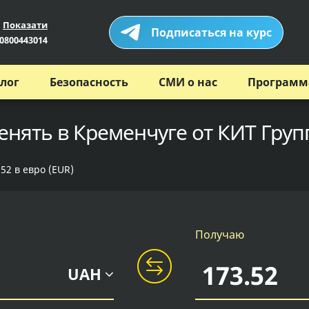
Показати
Подписаться на курс
0800443014
лог
Безопасность
СМИ о нас
Программ
енять в Кременчуге от КИТ Груп
52 в евро (EUR)
Получаю
UAH