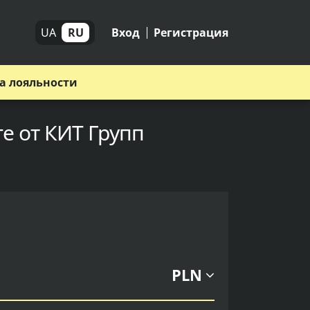
UA
RU
Вход
Регистрация
а лояльности
е от КИТ Групп
PLN