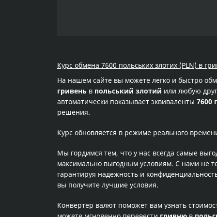
Курс обмена 7600 польських злотих (PLN) в гри
На нашем сайте вы можете легко и быстро об
гривень
в
польський злотий
или любую друг
автоматически показывает эквиваленты
7600 
решения.
Курс обновляется в режиме реального времен
Мы гордимся тем, что у нас всегда самые выг
максимально выгодным условиям. С нами не т
гарантируя надежность и конфиденциальность 
вы получите лучшие условия.
Конвертер валют поможет вам узнать стоимо
можете мгновенно перевести
гривню
в
польс