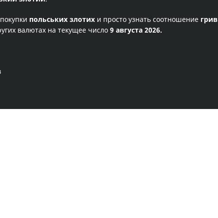
 покупки
польських злотих
и просто узнать соотношение
грив
ругих валютах на текущее число
9 августа 2026.
в
Правила сервиса
Политика конфиденциальности