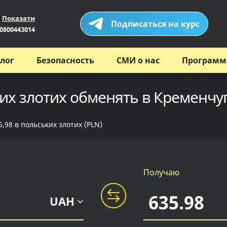
Показати
Подписаться на курс
0800443014
лог
Безопасность
СМИ о нас
Программ
их злотих обменять в Кременчуг
,98 в польських злотих (PLN)
Получаю
UAH