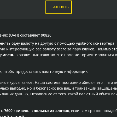
ОБМЕНЯТЬ
внях (UAH) составляет 90820
менять одну валюту на другую с помощью удобного конвертера
ую интересующую вас валюту всего за пару кликов. Помимо это
гривень
в различных валютах, что помогает ориентироваться 
и, чтобы предоставить вам точную информацию.
одные курсы валют. Наша система постоянно обновляется, что 
олько выгодно, но и безопасно: все ваши транзакции защищен
ваших данных. Независимо от того, какой валютный обмен вам
сть
7600 гривень
в
польських злотих
, если вам срочно понадо
ький злотий
.