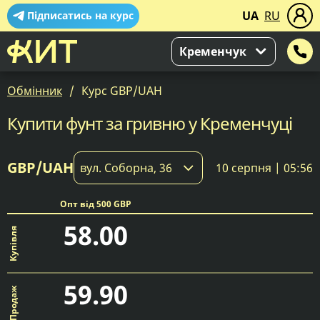
UA
RU
Підписатись на курс
Кременчук
Обмінник
Курс GBP/UAH
Купити фунт за гривню у Кременчуці
GBP/UAH
вул. Соборна, 36
10 серпня | 05:56
Опт від 500 GBP
58.00
59.90