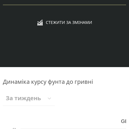
СТЕЖИТИ ЗА ЗМІНАМИ
Динаміка курсу фунта до гривні
За тиждень
GB