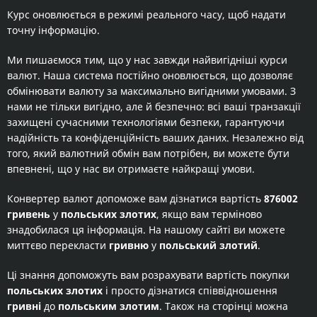
Курс оновлюється в режимі реального часу, щоб надати
точну інформацію.
Ми пишаємося тим, що у нас завжди найвигідніші курси
валют. Наша система постійно оновлюється, що дозволяє
обмінювати валюту за максимально вигідними умовами. З
нами не тільки вигідно, але й безпечно: всі ваші транзакції
захищені сучасними технологіями безпеки, гарантуючи
надійність та конфіденційність ваших даних. Незалежно від
того, який валютний обмін вам потрібен, ви можете бути
впевнені, що у нас ви отримаєте найкращі умови.
Конвертер валют допоможе вам дізнатися вартість
876002
гривень
у
польських злотих
, якщо вам терміново
знадобилася ця інформація. На нашому сайті ви можете
миттєво перекласти
гривню
у
польський злотий
.
Ці знання допоможуть вам розрахувати вартість покупки
польських злотих
і просто дізнатися співвідношення
гривні
до
польським злотим
. Також на сторінці можна