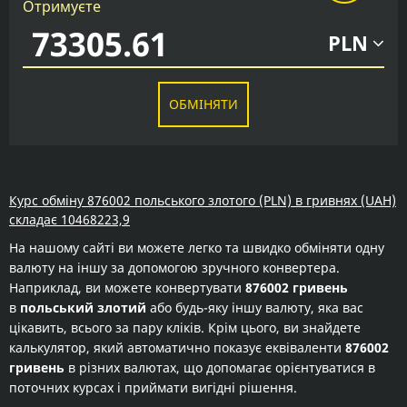
Отримуєте
PLN
ОБМІНЯТИ
Курс обміну 876002 польського злотого (PLN) в гривнях (UAH)
складає 10468223,9
На нашому сайті ви можете легко та швидко обміняти одну
валюту на іншу за допомогою зручного конвертера.
Наприклад, ви можете конвертувати
876002 гривень
в
польський злотий
або будь-яку іншу валюту, яка вас
цікавить, всього за пару кліків. Крім цього, ви знайдете
калькулятор, який автоматично показує еквіваленти
876002
гривень
в різних валютах, що допомагає орієнтуватися в
поточних курсах і приймати вигідні рішення.