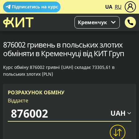
UA
RU
Підписатись на курс
Кременчук
876002 гривень в польських злотих
обміняти в Кременчуці від КИТ Груп
Курс обміну 876002 гривні (UAH) складає 73305,61 в
польських злотих (PLN)
РОЗРАХУНОК ОБМІНУ
Віддаєте
UAH