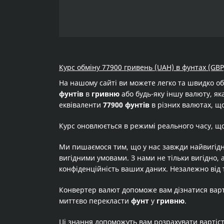
Курс обміну 77900 гривень (UAH) в фунтах (GBP
На нашому сайті ви можете легко та швидко о
фунтів
в
гривню
або будь-яку іншу валюту, яка
еквіваленти
77900 фунтів
в різних валютах, що
Курс оновлюється в режимі реального часу, щ
Ми пишаємося тим, що у нас завжди найвигідн
вигідними умовами. З нами не тільки вигідно, 
конфіденційність ваших даних. Незалежно від 
Конвертер валют допоможе вам дізнатися вар
миттєво перекласти
фунт
у
гривню
.
Ці знання допоможуть вам розрахувати вартіс