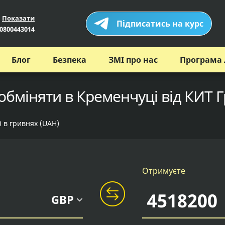
Показати
Підписатись на курс
0800443014
Блог
Безпека
ЗМІ про нас
Програма 
 обміняти в Кременчуці від КИТ 
0 в гривнях (UAH)
Отримуєте
GBP