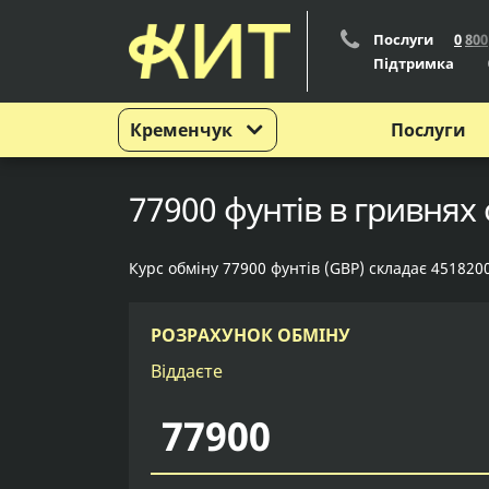
Послуги
0
8
0
0
Підтримка
Кременчук
Послуги
77900 фунтів в гривнях
Курс обміну 77900 фунтів (GBP) складає 451820
РОЗРАХУНОК ОБМІНУ
Віддаєте