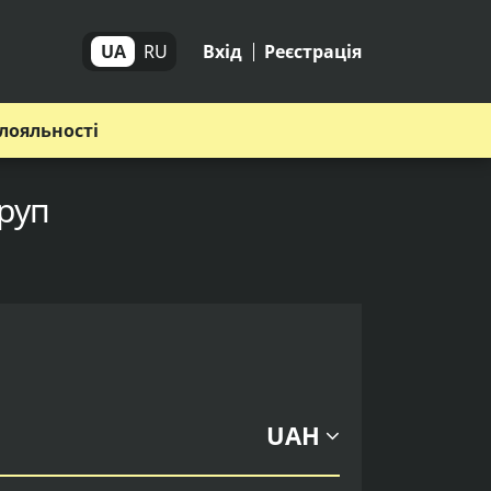
UA
RU
Вхід
Реєстрація
лояльності
Груп
UAH