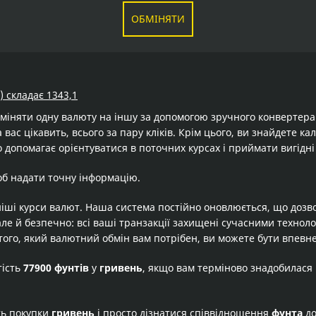
ОБМІНЯТИ
) складає 1343,1
бміняти одну валюту на іншу за допомогою зручного конвертер
 вас цікавить, всього за пару кліків. Крім цього, ви знайдете к
 допомагає орієнтуватися в поточних курсах і приймати вигідні
об надати точну інформацію.
іші курси валют. Наша система постійно оновлюється, що дозв
але й безпечно: всі ваші транзакції захищені сучасними технол
того, який валютний обмін вам потрібен, ви можете бути впевне
тість
77900 фунтів
у
гривень
, якщо вам терміново знадобилася
ть покупки
гривень
і просто дізнатися співвідношення
фунта
д