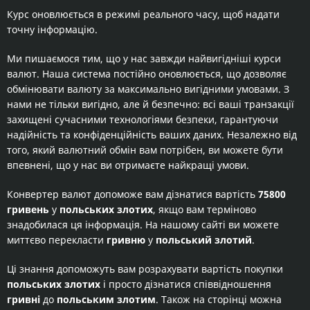
Курс оновлюється в режимі реального часу, щоб надати
точну інформацію.
Ми пишаємося тим, що у нас завжди найвигідніші курси
валют. Наша система постійно оновлюється, що дозволяє
обмінювати валюту за максимально вигідними умовами. З
нами не тільки вигідно, але й безпечно: всі ваші транзакції
захищені сучасними технологіями безпеки, гарантуючи
надійність та конфіденційність ваших даних. Незалежно від
того, який валютний обмін вам потрібен, ви можете бути
впевнені, що у нас ви отримаєте найкращі умови.
Конвертер валют допоможе вам дізнатися вартість
75800
гривень
у
польських злотих
, якщо вам терміново
знадобилася ця інформація. На нашому сайті ви можете
миттєво перекласти
гривню
у
польський злотий
.
Ці знання допоможуть вам розрахувати вартість покупки
польських злотих
і просто дізнатися співвідношення
гривні
до
польським злотим
. Також на сторінці можна