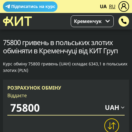
UA
RU
Підписатись на курс
Кременчук
75800 гривень в польських злотих
обміняти в Кременчуці від КИТ Груп
Курс обміну 75800 гривень (UAH) складає 6343,1 в польських
злотих (PLN)
РОЗРАХУНОК ОБМІНУ
Віддаєте
UAH