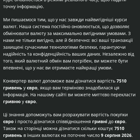
точну інформацію.
Ми пишаємося тим, що у нас завжди найвигідніші курси
валют. Наша система постійно оновлюється, що дозволяє
обмінювати валюту за максимально вигідними умовами. З
нами не тільки вигідно, але й безпечно: всі ваші транзакції
захищені сучасними технологіями безпеки, гарантуючи
надійність та конфіденційність ваших даних. Незалежно від
того, який валютний обмін вам потрібен, ви можете бути
впевнені, що у нас ви отримаєте найкращі умови.
Конвертер валют допоможе вам дізнатися вартість
7510
гривень
у
євро
, якщо вам терміново знадобилася ця
інформація. На нашому сайті ви можете миттєво перекласти
гривню
у
євро
.
Ці знання допоможуть вам розрахувати вартість покупки
євро
і просто дізнатися співвідношення
гривні
до
євро
.
Також на сторінці можна дізнатися скільки коштує
7510
гривень
в інших валютах на поточне число
9 серпня 2026
.