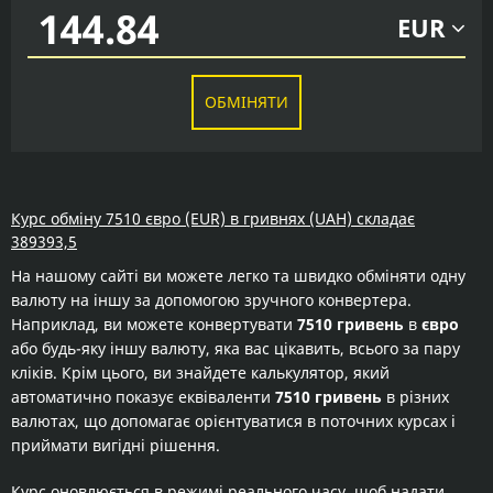
EUR
ОБМІНЯТИ
Курс обміну 7510 євро (EUR) в гривнях (UAH) складає
389393,5
На нашому сайті ви можете легко та швидко обміняти одну
валюту на іншу за допомогою зручного конвертера.
Наприклад, ви можете конвертувати
7510 гривень
в
євро
або будь-яку іншу валюту, яка вас цікавить, всього за пару
кліків. Крім цього, ви знайдете калькулятор, який
автоматично показує еквіваленти
7510 гривень
в різних
валютах, що допомагає орієнтуватися в поточних курсах і
приймати вигідні рішення.
Курс оновлюється в режимі реального часу, щоб надати