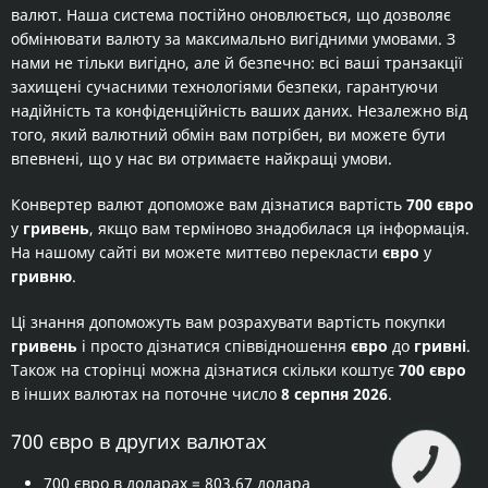
валют. Наша система постійно оновлюється, що дозволяє
обмінювати валюту за максимально вигідними умовами. З
нами не тільки вигідно, але й безпечно: всі ваші транзакції
захищені сучасними технологіями безпеки, гарантуючи
надійність та конфіденційність ваших даних. Незалежно від
того, який валютний обмін вам потрібен, ви можете бути
впевнені, що у нас ви отримаєте найкращі умови.
Конвертер валют допоможе вам дізнатися вартість
700 євро
у
гривень
, якщо вам терміново знадобилася ця інформація.
На нашому сайті ви можете миттєво перекласти
євро
у
гривню
.
Ці знання допоможуть вам розрахувати вартість покупки
гривень
і просто дізнатися співвідношення
євро
до
гривні
.
Також на сторінці можна дізнатися скільки коштує
700 євро
в інших валютах на поточне число
8 серпня 2026
.
700 євро в других валютах
КНОПКА
ЗВ'ЯЗКУ
700 євро в доларах
= 803,67 долара