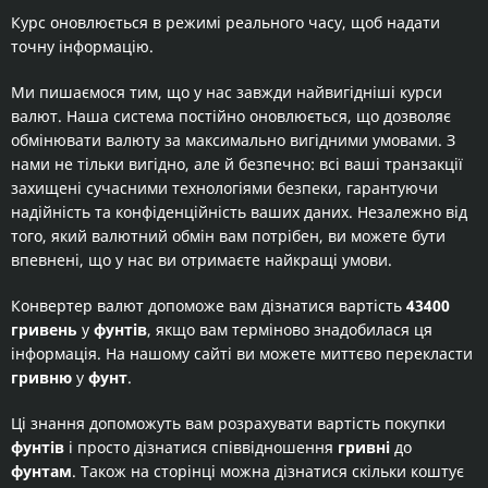
Курс оновлюється в режимі реального часу, щоб надати
точну інформацію.
Ми пишаємося тим, що у нас завжди найвигідніші курси
валют. Наша система постійно оновлюється, що дозволяє
обмінювати валюту за максимально вигідними умовами. З
нами не тільки вигідно, але й безпечно: всі ваші транзакції
захищені сучасними технологіями безпеки, гарантуючи
надійність та конфіденційність ваших даних. Незалежно від
того, який валютний обмін вам потрібен, ви можете бути
впевнені, що у нас ви отримаєте найкращі умови.
Конвертер валют допоможе вам дізнатися вартість
43400
гривень
у
фунтів
, якщо вам терміново знадобилася ця
інформація. На нашому сайті ви можете миттєво перекласти
гривню
у
фунт
.
Ці знання допоможуть вам розрахувати вартість покупки
фунтів
і просто дізнатися співвідношення
гривні
до
фунтам
. Також на сторінці можна дізнатися скільки коштує