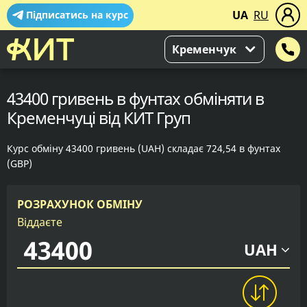
UA
RU
Підписатись на курс
Кременчук
43400 гривень в фунтах обміняти в
Кременчуці від КИТ Груп
Курс обміну 43400 гривень (UAH) складає 724,54 в фунтах
(GBP)
РОЗРАХУНОК ОБМІНУ
Віддаєте
UAH