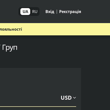
UA
RU
Вхід
Реєстрація
лояльності
 Груп
USD