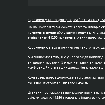
Курс обміну 41250 доларів (USD) в гривнях (UA
На нашому сайті ви можете легко та швидко о
гривень
в
долар
або будь-яку іншу валюту, яка
еквіваленти
41250 гривень
в різних валютах, 
Курс оновлюється в режимі реального часу, щ
Ми пишаємося тим, що у нас завжди найвигідн
вигідними умовами. З нами не тільки вигідно, 
конфіденційність ваших даних. Незалежно від 
Конвертер валют допоможе вам дізнатися вар
миттєво перекласти
гривню
у
долар
.
Ці знання допоможуть вам розрахувати вартіс
скільки коштує
41250 гривень
в інших валюта