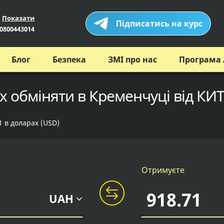
Показати
Підписатись на курс
0800443014
Блог
Безпека
ЗМІ про нас
Програма 
х обміняти в Кременчуці від КИТ
1 в доларах (USD)
Отримуєте
UAH