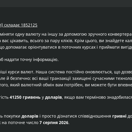
H) складає 1852125
бміняти одну валюту на іншу за допомогою зручного конвертер
 вас цікавить, всього за пару кліків. Крім цього, ви знайдете к
що допомагає орієнтуватися в поточних курсах і приймати вигід
об надати точну інформацію.
іші курси валют. Наша система постійно оновлюється, що дозв
але й безпечно: всі ваші транзакції захищені сучасними технол
того, який валютний обмін вам потрібен, ви можете бути впевне
тість
41250 гривень
у
доларів
, якщо вам терміново знадобилас
ть покупки
доларів
і просто дізнатися співвідношення
гривні
д
х на поточне число
7 серпня 2026
.