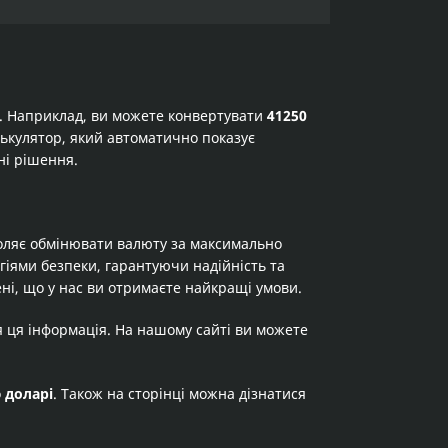
а. Наприклад, ви можете конвертувати
41250
алькулятор, який автоматично показує
ні рішення.
оляє обмінювати валюту за максимально
огіями безпеки, гарантуючи надійність та
ні, що у нас ви отримаєте найкращі умови.
я ця інформація. На нашому сайті ви можете
о
доларі
. Також на сторінці можна дізнатися