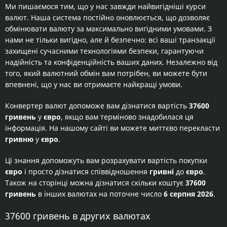
Ми пишаємося тим, що у нас завжди найвигідніші курси
валют. Наша система постійно оновлюється, що дозволяє
обмінювати валюту за максимально вигідними умовами. З
нами не тільки вигідно, але й безпечно: всі ваші транзакції
захищені сучасними технологіями безпеки, гарантуючи
надійність та конфіденційність ваших даних. Незалежно від
того, який валютний обмін вам потрібен, ви можете бути
впевнені, що у нас ви отримаєте найкращі умови.
Конвертер валют допоможе вам дізнатися вартість
37600
гривень
у
євро
, якщо вам терміново знадобилася ця
інформація. На нашому сайті ви можете миттєво перекласти
гривню
у
євро
.
Ці знання допоможуть вам розрахувати вартість покупки
євро
і просто дізнатися співвідношення
гривні
до
євро
.
Також на сторінці можна дізнатися скільки коштує
37600
гривень
в інших валютах на поточне число
6 серпня 2026
.
37600 гривень в других валютах