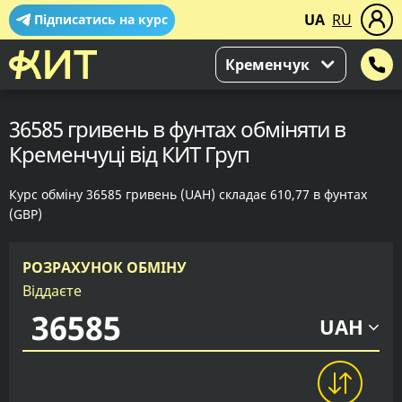
UA
RU
Підписатись на курс
Кременчук
36585 гривень в фунтах обміняти в
Кременчуці від КИТ Груп
Курс обміну 36585 гривень (UAH) складає 610,77 в фунтах
(GBP)
РОЗРАХУНОК ОБМІНУ
Віддаєте
UAH