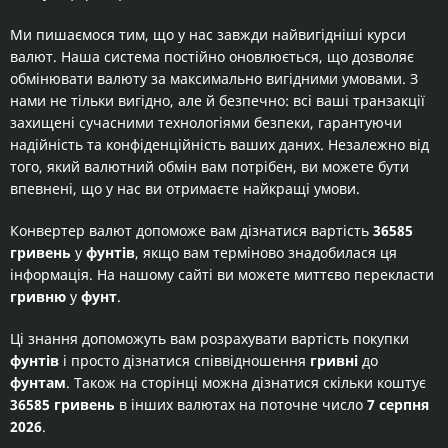
Ми пишаємося тим, що у нас завжди найвигідніші курси
валют. Наша система постійно оновлюється, що дозволяє
обмінювати валюту за максимально вигідними умовами. З
нами не тільки вигідно, але й безпечно: всі ваші транзакції
захищені сучасними технологіями безпеки, гарантуючи
надійність та конфіденційність ваших даних. Незалежно від
того, який валютний обмін вам потрібен, ви можете бути
впевнені, що у нас ви отримаєте найкращі умови.
Конвертер валют допоможе вам дізнатися вартість
36585
гривень
у
фунтів
, якщо вам терміново знадобилася ця
інформація. На нашому сайті ви можете миттєво перекласти
гривню
у
фунт
.
Ці знання допоможуть вам розрахувати вартість покупки
фунтів
і просто дізнатися співвідношення
гривні
до
фунтам
. Також на сторінці можна дізнатися скільки коштує
36585 гривень
в інших валютах на поточне число
7 серпня
2026
.