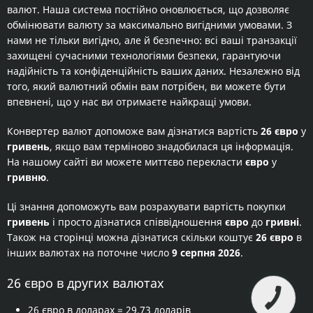
валют. Наша система постійно оновлюється, що дозволяє
обмінювати валюту за максимально вигідними умовами. З
нами не тільки вигідно, але й безпечно: всі ваші транзакції
захищені сучасними технологіями безпеки, гарантуючи
надійність та конфіденційність ваших даних. Незалежно від
того, який валютний обмін вам потрібен, ви можете бути
впевнені, що у нас ви отримаєте найкращі умови.
Конвертер валют допоможе вам дізнатися вартість
26 євро
у
гривень
, якщо вам терміново знадобилася ця інформація.
На нашому сайті ви можете миттєво перекласти
євро
у
гривню
.
Ці знання допоможуть вам розрахувати вартість покупки
гривень
і просто дізнатися співвідношення
євро
до
гривні
.
Також на сторінці можна дізнатися скільки коштує
26 євро
в
інших валютах на поточне число
9 серпня 2026
.
26 євро в других валютах
26 євро в доларах
= 29,73 доларів