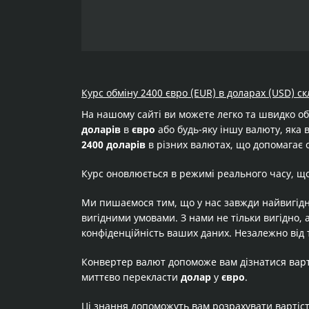
Курс обміну 2400 євро (EUR) в доларах (USD) ск
На нашому сайті ви можете легко та швидко о
доларів
в
євро
або будь-яку іншу валюту, яка в
2400 доларів
в різних валютах, що допомагає о
Курс оновлюється в режимі реального часу, щ
Ми пишаємося тим, що у нас завжди найвигідн
вигідними умовами. З нами не тільки вигідно, 
конфіденційність ваших даних. Незалежно від 
Конвертер валют допоможе вам дізнатися вар
миттєво перекласти
долар
у
євро
.
Ці знання допоможуть вам розрахувати вартіс