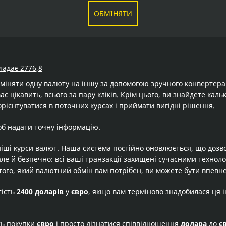
ОБМІНЯТИ
ладає 2776,8
бміняти одну валюту на іншу за допомогою зручного конвертер
ас цікавить, всього за пару кліків. Крім цього, ви знайдете ка
рієнтуватися в поточних курсах і приймати вигідні рішення.
об надати точну інформацію.
іші курси валют. Наша система постійно оновлюється, що дозв
але й безпечно: всі ваші транзакції захищені сучасними технол
того, який валютний обмін вам потрібен, ви можете бути впевне
тість
2400 доларів
у
євро
, якщо вам терміново знадобилася ця 
ть покупки
євро
і просто дізнатися співвідношення
долара
до
є