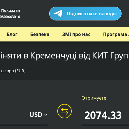
Показати
Підписатись на курс
0800443014
Блог
Безпека
ЗМІ про нас
Програма 
міняти в Кременчуці від КИТ Груп
 в євро (EUR)
Отримуєте
USD