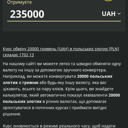
Отримуєте
UAH
Курс обміну 20000 гривень (UAH) в польських злотих (PLN)
складає 1702,13
На нашому сайті ви можете легко та швидко обміняти одну
валюту на іншу за допомогою зручного конвертера.
Наприклад, ви можете конвертувати
20000 польських
злотих
в
гривню
або будь-яку іншу валюту, яка вас
цікавить, всього за пару кліків. Крім цього, ви знайдете
калькулятор, який автоматично показує еквіваленти
20000
польських злотих
в різних валютах, що допомагає
орієнтуватися в поточних курсах і приймати вигідні
рішення.
Курс оновлюється в режимі реального часу, щоб надати