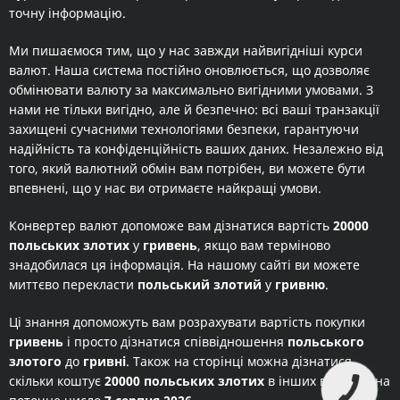
точну інформацію.
Ми пишаємося тим, що у нас завжди найвигідніші курси
валют. Наша система постійно оновлюється, що дозволяє
обмінювати валюту за максимально вигідними умовами. З
нами не тільки вигідно, але й безпечно: всі ваші транзакції
захищені сучасними технологіями безпеки, гарантуючи
надійність та конфіденційність ваших даних. Незалежно від
того, який валютний обмін вам потрібен, ви можете бути
впевнені, що у нас ви отримаєте найкращі умови.
Конвертер валют допоможе вам дізнатися вартість
20000
польських злотих
у
гривень
, якщо вам терміново
знадобилася ця інформація. На нашому сайті ви можете
миттєво перекласти
польський злотий
у
гривню
.
Ці знання допоможуть вам розрахувати вартість покупки
гривень
і просто дізнатися співвідношення
польського
злотого
до
гривні
. Також на сторінці можна дізнатися
скільки коштує
20000 польських злотих
в інших валютах на
КНОПКА
ЗВ'ЯЗКУ