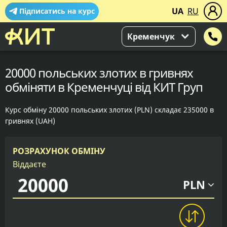
UA
RU
Підписатись на курс
Кременчук
20000 польських злотих в гривнях
обміняти в Кременчуці від КИТ Груп
Курс обміну 20000 польських злотих (PLN) складає 235000 в
гривнях (UAH)
РОЗРАХУНОК ОБМІНУ
Віддаєте
PLN