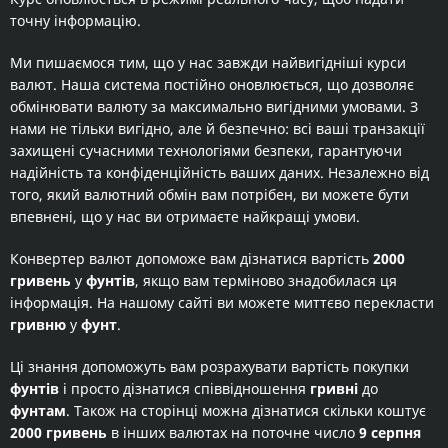
точну інформацію.
Ми пишаємося тим, що у нас завжди найвигідніші курси
валют. Наша система постійно оновлюється, що дозволяє
обмінювати валюту за максимально вигідними умовами. З
нами не тільки вигідно, але й безпечно: всі ваші транзакції
захищені сучасними технологіями безпеки, гарантуючи
надійність та конфіденційність ваших даних. Незалежно від
того, який валютний обмін вам потрібен, ви можете бути
впевнені, що у нас ви отримаєте найкращі умови.
Конвертер валют допоможе вам дізнатися вартість
2000
гривень
у
фунтів
, якщо вам терміново знадобилася ця
інформація. На нашому сайті ви можете миттєво перекласти
гривню
у
фунт
.
Ці знання допоможуть вам розрахувати вартість покупки
фунтів
і просто дізнатися співвідношення
гривні
до
фунтам
. Також на сторінці можна дізнатися скільки коштує
2000 гривень
в інших валютах на поточне число
9 серпня