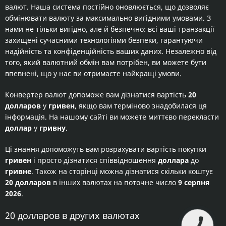
валют. Наша система постійно оновлюється, що дозволяє
обмінювати валюту за максимально вигідними умовами. З
нами не тільки вигідно, але й безпечно: всі ваші транзакції
захищені сучасними технологіями безпеки, гарантуючи
надійність та конфіденційність ваших даних. Незалежно від
того, який валютний обмін вам потрібен, ви можете бути
впевнені, що у нас ви отримаєте найкращі умови.
Конвертер валют допоможе вам дізнатися вартість
20
долларов
у
гривен
, якщо вам терміново знадобилася ця
інформація. На нашому сайті ви можете миттєво перекласти
доллар
у
гривну
.
Ці знання допоможуть вам розрахувати вартість покупки
гривен
і просто дізнатися співвідношення
доллара
до
гривне
. Також на сторінці можна дізнатися скільки коштує
20 долларов
в інших валютах на поточне число
9 серпня
2026
.
20 долларов в других валютах