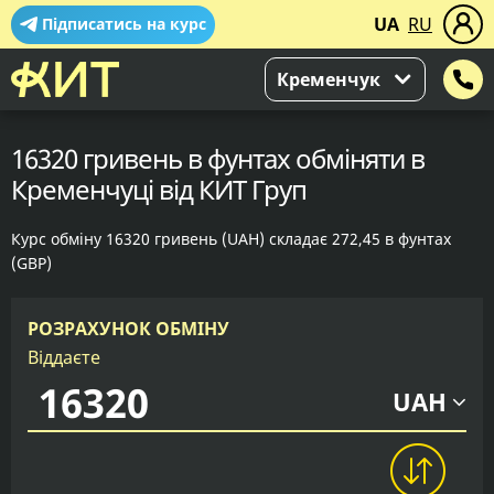
UA
RU
Підписатись на курс
Кременчук
16320 гривень в фунтах обміняти в
Кременчуці від КИТ Груп
Курс обміну 16320 гривень (UAH) складає 272,45 в фунтах
(GBP)
РОЗРАХУНОК ОБМІНУ
Віддаєте
UAH