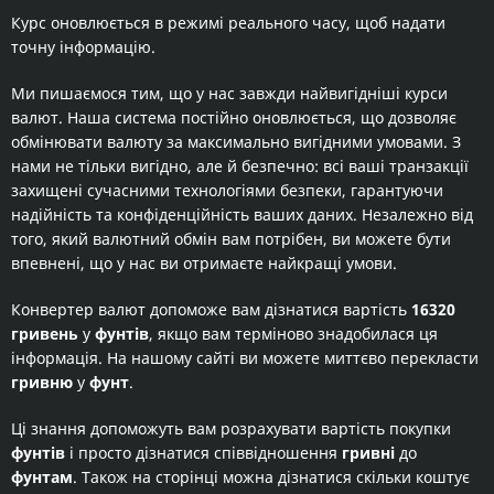
Курс оновлюється в режимі реального часу, щоб надати
точну інформацію.
Ми пишаємося тим, що у нас завжди найвигідніші курси
валют. Наша система постійно оновлюється, що дозволяє
обмінювати валюту за максимально вигідними умовами. З
нами не тільки вигідно, але й безпечно: всі ваші транзакції
захищені сучасними технологіями безпеки, гарантуючи
надійність та конфіденційність ваших даних. Незалежно від
того, який валютний обмін вам потрібен, ви можете бути
впевнені, що у нас ви отримаєте найкращі умови.
Конвертер валют допоможе вам дізнатися вартість
16320
гривень
у
фунтів
, якщо вам терміново знадобилася ця
інформація. На нашому сайті ви можете миттєво перекласти
гривню
у
фунт
.
Ці знання допоможуть вам розрахувати вартість покупки
фунтів
і просто дізнатися співвідношення
гривні
до
фунтам
. Також на сторінці можна дізнатися скільки коштує