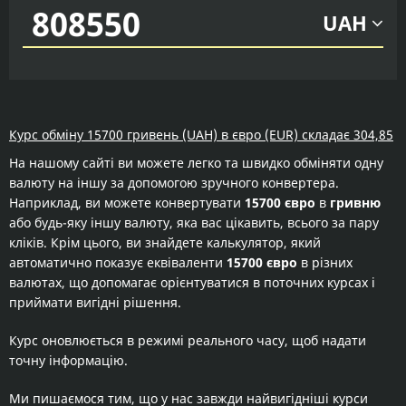
UAH
Курс обміну 15700 гривень (UAH) в євро (EUR) складає 304,85
На нашому сайті ви можете легко та швидко обміняти одну
валюту на іншу за допомогою зручного конвертера.
Наприклад, ви можете конвертувати
15700 євро
в
гривню
або будь-яку іншу валюту, яка вас цікавить, всього за пару
кліків. Крім цього, ви знайдете калькулятор, який
автоматично показує еквіваленти
15700 євро
в різних
валютах, що допомагає орієнтуватися в поточних курсах і
приймати вигідні рішення.
Курс оновлюється в режимі реального часу, щоб надати
точну інформацію.
Ми пишаємося тим, що у нас завжди найвигідніші курси