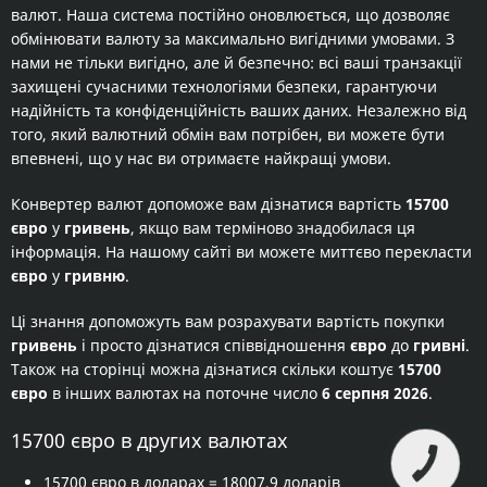
валют. Наша система постійно оновлюється, що дозволяє
обмінювати валюту за максимально вигідними умовами. З
нами не тільки вигідно, але й безпечно: всі ваші транзакції
захищені сучасними технологіями безпеки, гарантуючи
надійність та конфіденційність ваших даних. Незалежно від
того, який валютний обмін вам потрібен, ви можете бути
впевнені, що у нас ви отримаєте найкращі умови.
Конвертер валют допоможе вам дізнатися вартість
15700
євро
у
гривень
, якщо вам терміново знадобилася ця
інформація. На нашому сайті ви можете миттєво перекласти
євро
у
гривню
.
Ці знання допоможуть вам розрахувати вартість покупки
гривень
і просто дізнатися співвідношення
євро
до
гривні
.
Також на сторінці можна дізнатися скільки коштує
15700
євро
в інших валютах на поточне число
6 серпня 2026
.
15700 євро в других валютах
15700 євро в доларах
= 18007,9 доларів