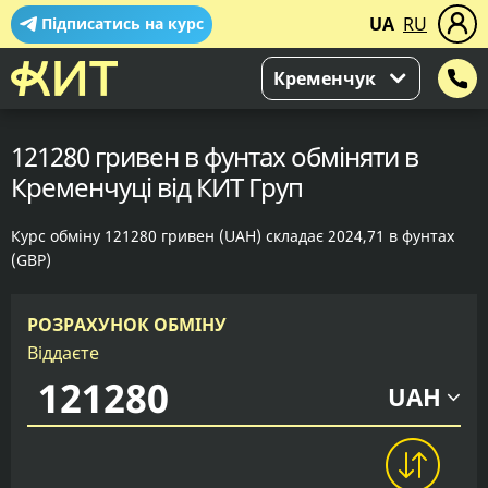
UA
RU
Підписатись на курс
Кременчук
121280 гривен в фунтах обміняти в
Кременчуці від КИТ Груп
Курс обміну 121280 гривен (UAH) складає 2024,71 в фунтах
(GBP)
РОЗРАХУНОК ОБМІНУ
Віддаєте
UAH