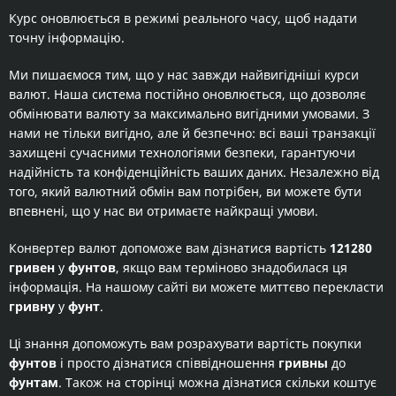
Курс оновлюється в режимі реального часу, щоб надати
точну інформацію.
Ми пишаємося тим, що у нас завжди найвигідніші курси
валют. Наша система постійно оновлюється, що дозволяє
обмінювати валюту за максимально вигідними умовами. З
нами не тільки вигідно, але й безпечно: всі ваші транзакції
захищені сучасними технологіями безпеки, гарантуючи
надійність та конфіденційність ваших даних. Незалежно від
того, який валютний обмін вам потрібен, ви можете бути
впевнені, що у нас ви отримаєте найкращі умови.
Конвертер валют допоможе вам дізнатися вартість
121280
гривен
у
фунтов
, якщо вам терміново знадобилася ця
інформація. На нашому сайті ви можете миттєво перекласти
гривну
у
фунт
.
Ці знання допоможуть вам розрахувати вартість покупки
фунтов
і просто дізнатися співвідношення
гривны
до
фунтам
. Також на сторінці можна дізнатися скільки коштує