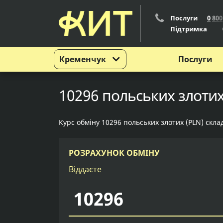
Послуги
0
8
0
0
Підтримка
Кременчук
Послуги
10296 польських злотих
Курс обміну 10296 польських злотих (PLN) скла
РОЗРАХУНОК ОБМІНУ
Віддаєте