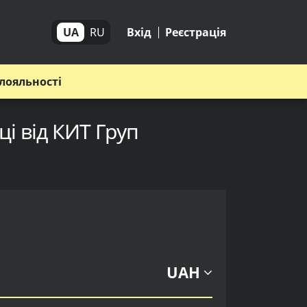
UA
RU
Вхід
Реєстрація
лояльності
і від КИТ Груп
UAH