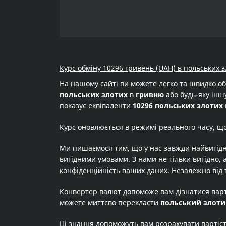
Курс обміну 10296 гривень (UAH) в польських з
На нашому сайті ви можете легко та швидко о
польських злотих
в
гривню
або будь-яку іншу
показує еквіваленти
10296 польських злотих
Курс оновлюється в режимі реального часу, щ
Ми пишаємося тим, що у нас завжди найвигідн
вигідними умовами. З нами не тільки вигідно, 
конфіденційність ваших даних. Незалежно від 
Конвертер валют допоможе вам дізнатися вар
можете миттєво перекласти
польський злот
Ці знання допоможуть вам розрахувати вартіс