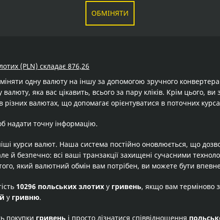
ОБМІНЯТИ
лотих (PLN) складає 876,26
бміняти одну валюту на іншу за допомогою зручного конвертер
 валюту, яка вас цікавить, всього за пару кліків. Крім цього, в
в різних валютах, що допомагає орієнтуватися в поточних курса
об надати точну інформацію.
іші курси валют. Наша система постійно оновлюється, що дозв
але й безпечно: всі ваші транзакції захищені сучасними технол
того, який валютний обмін вам потрібен, ви можете бути впевне
тість
10296 польських злотих
у
гривень
, якщо вам терміново 
ий
у
гривню
.
ть покупки
гривень
і просто дізнатися співвідношення
польськ