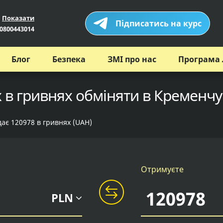
Показати
Підписатись на курс
0800443014
Блог
Безпека
ЗМІ про нас
Програма 
 в гривнях обміняти в Кременчуц
дає 120978 в гривнях (UAH)
Отримуєте
PLN