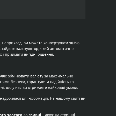
а. Наприклад, ви можете конвертувати
10296
и знайдете калькулятор, який автоматично
х і приймати вигідні рішення.
оляє обмінювати валюту за максимально
огіями безпеки, гарантуючи надійність та
ні, що у нас ви отримаєте найкращі умови.
знадобилася ця інформація. На нашому сайті ви
ого злотого
до
гривні
. Також на сторінці